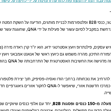
ונות עבור המדיה המצורפות להודעה זו זמינות על ידי לחיצה על קישור 
, בשיווק אסטרטגי, כנסי
רחשת במקביל לסיום עשור של פעילות על ידי
ש
חוגגת עשר שנ
a
(
מירה
ראדה
, ש עסקים, פילנתרופ ויועץ אסטרטגי ידוע. הוא יו"ר קרן
, המזרח התיכון. מהרה משמש גם כיועץ ראשי של
אנאנט
אמבאני
ויועץ 
בהודו
QNA
יחה מדגישה את החשיבות האסטרטגית של התרחבותה של
להרחיב את נוכחותה ברחבי הודו ואסיה
פסיפיק
תוך יצירת פלטפורמ
לחקור אזורים גיאוגרפיים חד
QNA
כמרכז חדשנות אזורי, שיאפשר ל
ייה
יחד עם אלפי כנסים שיווקיים שנב
B2B
ה מ-150 כנסים ופסגות
ולה הדוק עם ממשלות, רגולטורים, ארגונים בינלאומיים ואיגודי תעש