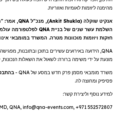
מהימנה
ליוזמות לאומיות ואזוריות.
מ
"
, מנכ"ל QNA, אמר:
)
Ankit Shukla
(
שוקלה
אנקיט
לפלטפורמה עולמי
QNA
השלמת עשר שנים של בניית
חזקות ויוזמות מוכוונות מטרה. המשרד
במומבאי
אינ."
הידועה באירועים עשירים בתוכן ובתובנות, מפגישה מנ
QNA
מונעת על ידי משימה ברורה: לשאול את השאלות הנכונות,.
בהתבס
-
QNA
מסמן פרק חדש במסע של
מומבאי
משרד
פסיפיק
ומחוצה לה.
למידע נוסף וליצירת קשר:
, MD, QNA, info@qna-events.com, +971 552572807