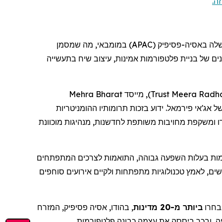
זה
, מה שמסמן
במומבאי
(APAC)
פסיפיק
ים של בניית פלטפורמות אמינות, עיצוב שיח בתעשייה
Mehra
Bharat
, מייסד
)
Trust
Meera
Radh
של
אג'אי
פירמאל
. ידוע בזכות תרומותיו ההומניטריות
 ומשקפת מחויבות משותפת לחדשנות, מנהיגות מוכוונת
, ות בעלות השפעה גבוהה, התואמות לצרכים המתפתחים
שים, לאמץ טכנולוגיות מתפתחות ולקיים אירועים סוחפים
, חרו
ביותר מ-20 מדינות
, בהודו, אסיה
פסיפיק
, המזרח
ייה, ובכך ביססה את עצמה כבונה פלטפורמות