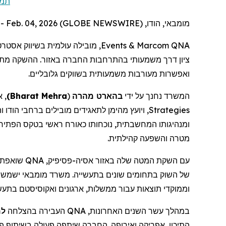
תמ.
מומבאי, הודו, Feb. 04, 2026 (GLOBE NEWSWIRE) --
מובילה עולמית  B2B ופלטפורמות לבניית מותגים, הודיעה על השקת המטה שלה באסיה-
Events
&
Marcom
QNA
ציון
דרך משמעותי בהתרחבות החברה באזור. ההשקה מת QNA,
ואפשרות מעורבות משמעותית בשווקים גלובליים.
אי
)
Bharat Mehra
(
מהרה
בהארט
המשרד נחנך על ידי
ויועץ מהימן לתאגידים מובילים ברחבי הודו ו
Strategies
ומנהיגותו המחשבתית, נוכחותו כאורח ראשי בטקס הפת
מטרה והשפעה קהילתית.
שואפת -
QNA
,
פסיפיק
עם השקת המטה שלה באזור אסיה-
של השוק בתחומים שונים בתעשייה. משרד
מומבאי
ישמש -
וממוקדי תוצאות עבור ממשלות, ארגונים
ואקוסיסטם
בתעש.
למעל
העבירה בהצלחה
QNA
במהלך עשר השנים האחרונות,
התיכון, אפריקה ואירופה. החברה שיתפה פעולה בשיתוף פע