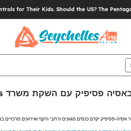
for Their Kids. Should the US?
The Pentagon Is P
מחזק